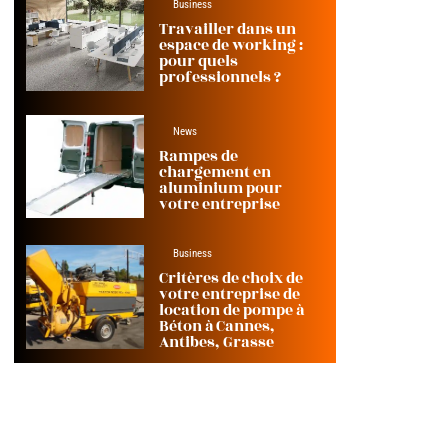
Business
Travailler dans un
espace de working :
pour quels
professionnels ?
News
Rampes de
chargement en
aluminium pour
votre entreprise
Business
Critères de choix de
votre entreprise de
location de pompe à
Béton à Cannes,
Antibes, Grasse