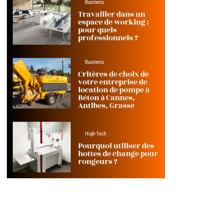
Business
Travailler dans un
espace de working :
pour quels
professionnels ?
Business
Critères de choix de
votre entreprise de
location de pompe à
Béton à Cannes,
Antibes, Grasse
High-Tech
Pourquoi utiliser des
hottes de change pour
rongeurs ?