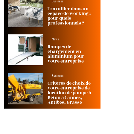
Business
Travailler dans un
espace de working :
pour quels
professionnels ?
News
Rampes de
chargement en
aluminium pour
votre entreprise
Business
Critères de choix de
votre entreprise de
location de pompe à
Béton à Cannes,
Antibes, Grasse