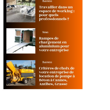
Business
Travailler dans un
espace de working :
pour quels
professionnels ?
News
Rampes de
chargement en
aluminium pour
votre entreprise
Business
Critères de choix de
votre entreprise de
location de pompe à
Béton à Cannes,
Antibes, Grasse