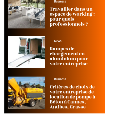
Business
Travailler dans un
espace de working :
pour quels
professionnels ?
News
Rampes de
chargement en
aluminium pour
votre entreprise
Business
Critères de choix de
votre entreprise de
location de pompe à
Béton à Cannes,
Antibes, Grasse