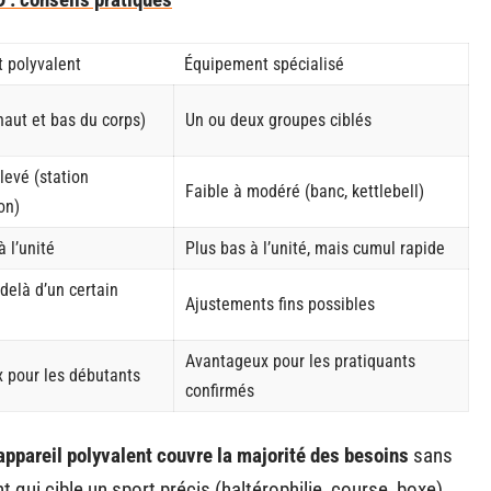
 polyvalent
Équipement spécialisé
haut et bas du corps)
Un ou deux groupes ciblés
levé (station
Faible à modéré (banc, kettlebell)
on)
à l’unité
Plus bas à l’unité, mais cumul rapide
delà d’un certain
Ajustements fins possibles
Avantageux pour les pratiquants
 pour les débutants
confirmés
appareil polyvalent couvre la majorité des besoins
sans
t qui cible un sport précis (haltérophilie, course, boxe)