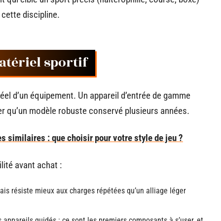
cette discipline.
atériel sportif
t réel d’un équipement. Un appareil d’entrée de gamme
er qu’un modèle robuste conservé plusieurs années.
similaires : que choisir pour votre style de jeu ?
lité avant achat :
pais résiste mieux aux charges répétées qu’un alliage léger
s appareils guidés : ce sont les premiers composants à s’user, et