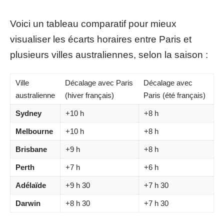
Voici un tableau comparatif pour mieux
visualiser les écarts horaires entre Paris et
plusieurs villes australiennes, selon la saison :
Ville
Décalage avec Paris
Décalage avec
australienne
(hiver français)
Paris (été français)
Sydney
+10 h
+8 h
Melbourne
+10 h
+8 h
Brisbane
+9 h
+8 h
Perth
+7 h
+6 h
Adélaïde
+9 h 30
+7 h 30
Darwin
+8 h 30
+7 h 30