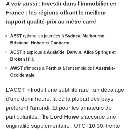
A voir aussi :
Investir dans l'immobilier en
France : les régions offrant le meilleur
rapport qualité-prix au mètre carré
AEST
rythme les journées à
Sydney
,
Melbourne
,
Brisbane
,
Hobart
et
Canberra
.
ACST
s’applique à
Adélaïde
,
Darwin
,
Alice Springs
et
Broken Hill
.
AWST
s’impose à
Perth
et à l’ensemble de
l’Australie-
Occidentale
.
L’ACST introduit une subtilité rare : un décalage
d’une demi-heure, là où la plupart des pays
préfèrent l’arrondi. Et pour les amateurs de
particularités, l’
Île Lord Howe
s’accorde une
originalité supplémentaire : UTC+10:30, trente