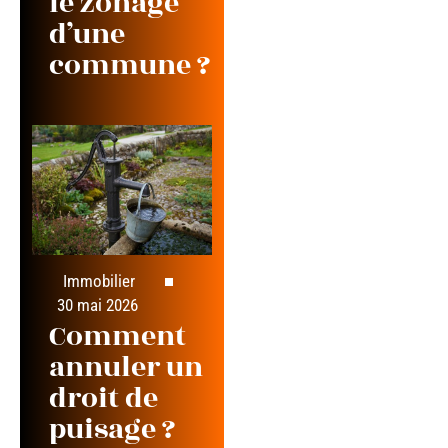
le zonage
d’une
commune ?
Immobilier
30 mai 2026
Comment
annuler un
droit de
puisage ?