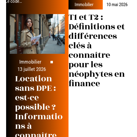
Le code
…
Immobilier
10 mai 2026
T1 et T2 :
Définitions et
différences
clés à
connaître
pour les
Immobilier
13 juillet 2026
néophytes en
Location
finance
sans DPE :
est-ce
possible ?
Informatio
ns à
connaître