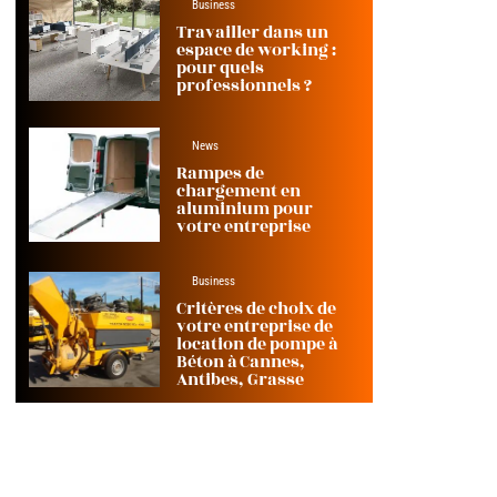
Business
Travailler dans un
espace de working :
pour quels
professionnels ?
News
Rampes de
chargement en
aluminium pour
votre entreprise
Business
Critères de choix de
votre entreprise de
location de pompe à
Béton à Cannes,
Antibes, Grasse