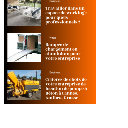
Business
Travailler dans un
espace de working :
pour quels
professionnels ?
News
Rampes de
chargement en
aluminium pour
votre entreprise
Business
Critères de choix de
votre entreprise de
location de pompe à
Béton à Cannes,
Antibes, Grasse