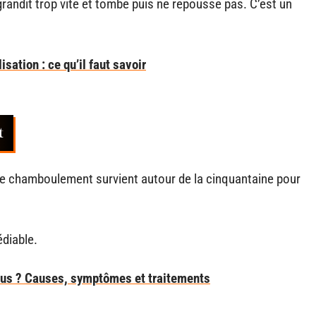
 grandit trop vite et tombe puis ne repousse pas. C’est un
ation : ce qu’il faut savoir
t
 chamboulement survient autour de la cinquantaine pour
édiable.
sus ? Causes, symptômes et traitements