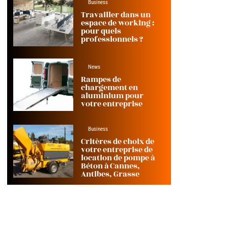
Business
Travailler dans un
espace de working :
pour quels
professionnels ?
News
Rampes de
chargement en
aluminium pour
votre entreprise
Business
Critères de choix de
votre entreprise de
location de pompe à
Béton à Cannes,
Antibes, Grasse