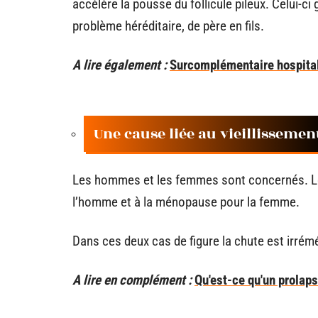
accélère la pousse du follicule pileux. Celui-ci
problème héréditaire, de père en fils.
A lire également :
Surcomplémentaire hospitalis
Une cause liée au vieillissemen
Les hommes et les femmes sont concernés. Le
l’homme et à la ménopause pour la femme.
Dans ces deux cas de figure la chute est irrém
A lire en complément :
Qu'est-ce qu'un prolap