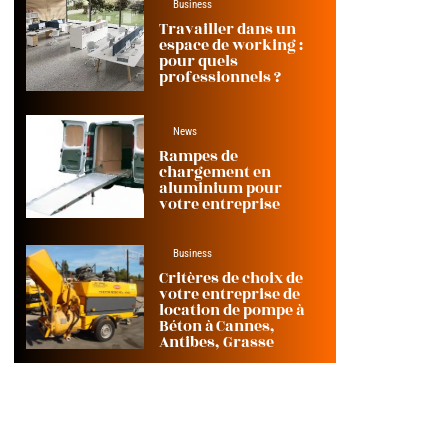
Business
Travailler dans un
espace de working :
pour quels
professionnels ?
News
Rampes de
chargement en
aluminium pour
votre entreprise
Business
Critères de choix de
votre entreprise de
location de pompe à
Béton à Cannes,
Antibes, Grasse