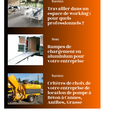
Business
Travailler dans un
espace de working :
pour quels
professionnels ?
News
Rampes de
chargement en
aluminium pour
votre entreprise
Business
Critères de choix de
votre entreprise de
location de pompe à
Béton à Cannes,
Antibes, Grasse