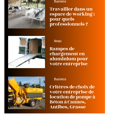
Business
Travailler dans un
espace de working :
pour quels
professionnels ?
News
Rampes de
chargement en
aluminium pour
votre entreprise
Business
Critères de choix de
votre entreprise de
location de pompe à
Béton à Cannes,
Antibes, Grasse