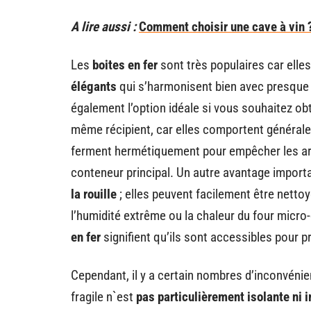
A lire aussi :
Comment choisir une cave à vin 
Les
boites en fer
sont très populaires car elle
élégants
qui s’harmonisent bien avec presque t
également l’option idéale si vous souhaitez ob
même récipient, car elles comportent général
ferment hermétiquement pour empêcher les arô
conteneur principal. Un autre avantage import
la rouille
; elles peuvent facilement être netto
l’humidité extrême ou la chaleur du four micro
en fer
signifient qu’ils sont accessibles pour 
Cependant, il y a certain nombres d’inconvénien
fragile n`est
pas particulièrement isolante ni
i