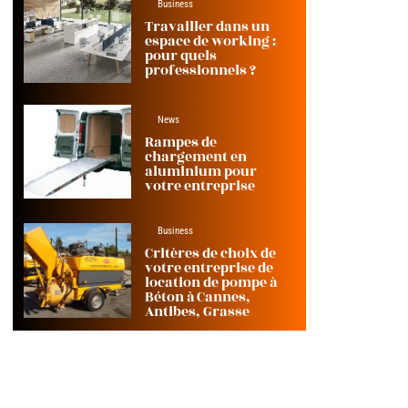
Business
Travailler dans un
espace de working :
pour quels
professionnels ?
News
Rampes de
chargement en
aluminium pour
votre entreprise
Business
Critères de choix de
votre entreprise de
location de pompe à
Béton à Cannes,
Antibes, Grasse