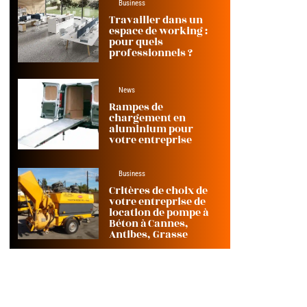
Business
Travailler dans un
espace de working :
pour quels
professionnels ?
News
Rampes de
chargement en
aluminium pour
votre entreprise
Business
Critères de choix de
votre entreprise de
location de pompe à
Béton à Cannes,
Antibes, Grasse