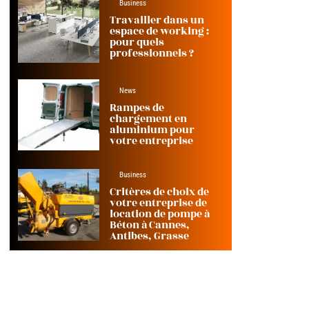
Business
Travailler dans un
espace de working :
pour quels
professionnels ?
News
Rampes de
chargement en
aluminium pour
votre entreprise
Business
Critères de choix de
votre entreprise de
location de pompe à
Béton à Cannes,
Antibes, Grasse